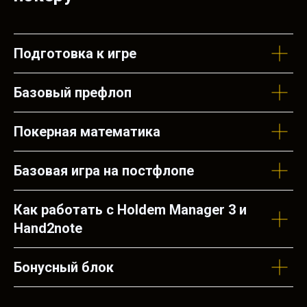
Подготовка к игре
Базовый префлоп
Покерная математика
Базовая игра на постфлопе
Как работать с Holdem Manager 3 и
Hand2note
Бонусный блок