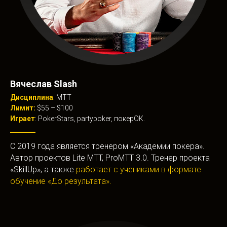
Вячеслав Slash
Дисциплина
: МТТ
Лимит:
$55 – $100
Играет
: PokerStars, partypoker, покерОК.
С 2019 года является тренером «Академии покера».
Автор проектов Lite MTT, ProMTT 3.0. Тренер проекта
«SkillUp», а также
работает с учениками в формате
обучение «До результата».