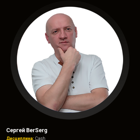
Сергей BerSerg
Дисциплина:
Cash