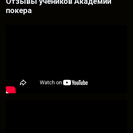
Отзывы учеников Академии
покера