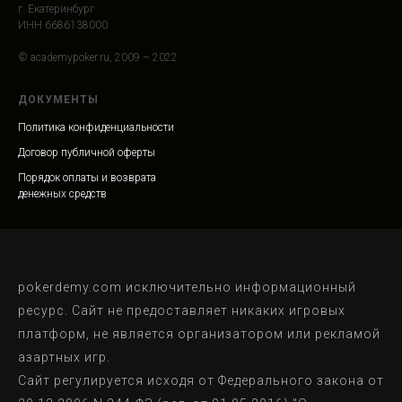
г. Екатеринбург
ИНН 6686138000
© academypoker.ru, 2009 – 2022
ДОКУМЕНТЫ
Политика конфиденциальности
Договор публичной оферты
Порядок оплаты и возврата
денежных средств
pokerdemy.com исключительно информационный
ресурс. Сайт не предоставляет никаких игровых
платформ, не является организатором или рекламой
азартных игр.
Сайт регулируется исходя от Федерального закона от