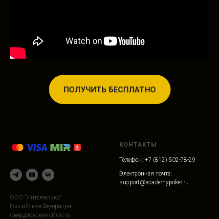
ПОЛУЧИТЬ БЕСПЛАТНО
КОНТАКТЫ
Телефон:
+7 (812) 502-78-2
9
Электронная почта:
support@academypoker.ru
ООО "Интелектико"
Российская Федерация
Свердловская область