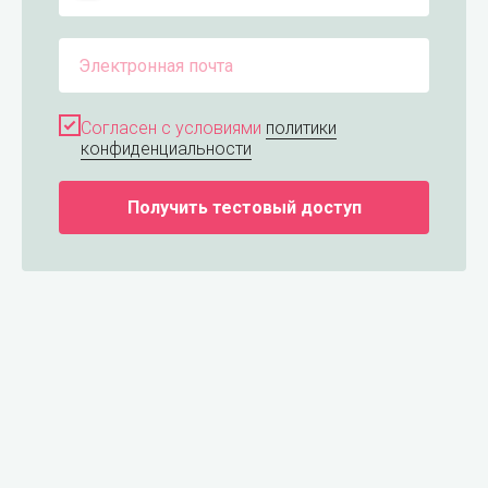
Согласен с условиями
политики
конфиденциальности
Получить тестовый доступ