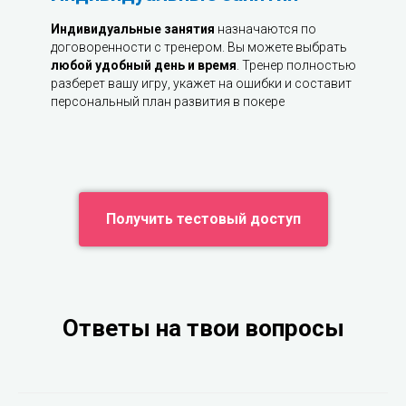
Индивидуальные
занятия
назначаются по
договоренности с тренером. Вы можете выбрать
любой удобный день и время
. Тренер полностью
разберет вашу игру, укажет на ошибки и составит
персональный план развития в покере
Получить тестовый доступ
Ответы на твои вопросы