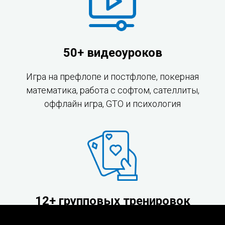
50+ видеоуроков
Игра на префлопе и постфлопе, покерная
математика, работа с софтом, сателлиты,
оффлайн игра, GTO и психология
12+ групповых тренировок
Ты научишься применять полученные знания на