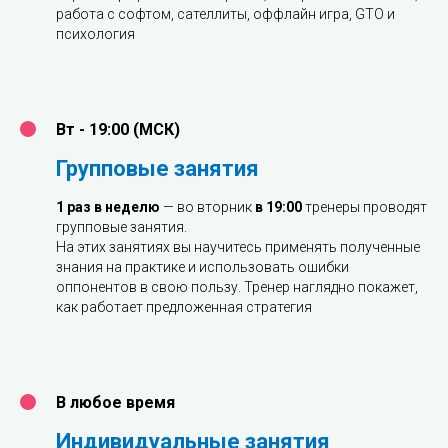
работа с софтом, сателлиты, оффлайн игра, GTO и
психология
Вт - 19:00 (МСК)
Групповые занятия
1 раз в неделю
— во вторник
в 19:00
тренеры проводят
групповые занятия.
На этих занятиях вы научитесь применять полученные
знания на практике и использовать ошибки
оппонентов в свою пользу. Тренер наглядно покажет,
как работает предложенная стратегия
В любое время
Индивидуальные занятия