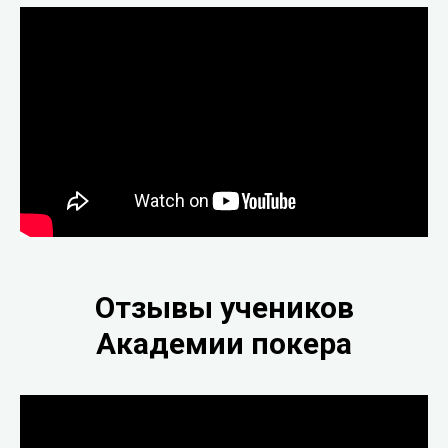
Отзывы учеников
Академии покера